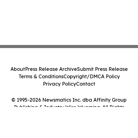
About
Press Release Archive
Submit Press Release
Terms & Conditions
Copyright/DMCA Policy
Privacy Policy
Contact
© 1995-2026 Newsmatics Inc. dba Affinity Group
Publishing & Industry Wire Wyoming. All Rights
Reserved.
Cookie Settings / Your Privacy Choices