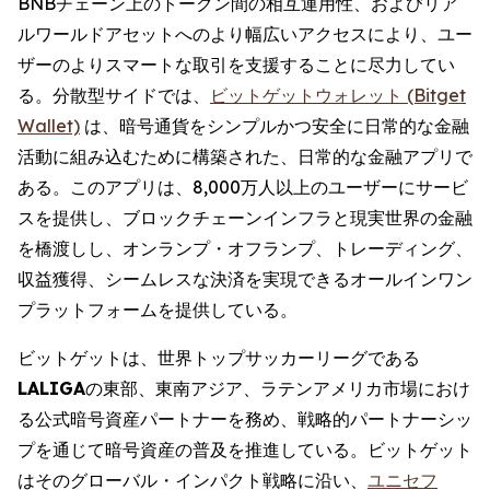
BNBチェーン上のトークン間の相互運用性、およびリア
ルワールドアセットへのより幅広いアクセスにより、ユー
ザーのよりスマートな取引を支援することに尽力してい
る。分散型サイドでは、
ビットゲットウォレット (Bitget
Wallet)
は、暗号通貨をシンプルかつ安全に日常的な金融
活動に組み込むために構築された、日常的な金融アプリで
ある。このアプリは、8,000万人以上のユーザーにサービ
スを提供し、ブロックチェーンインフラと現実世界の金融
を橋渡しし、オンランプ・オフランプ、トレーディング、
収益獲得、シームレスな決済を実現できるオールインワン
プラットフォームを提供している。
ビットゲットは、世界トップサッカーリーグである
LALIGA
の東部、東南アジア、ラテンアメリカ市場におけ
る公式暗号資産パートナーを務め、戦略的パートナーシッ
プを通じて暗号資産の普及を推進している。ビットゲット
はそのグローバル・インパクト戦略に沿い、
ユニセフ