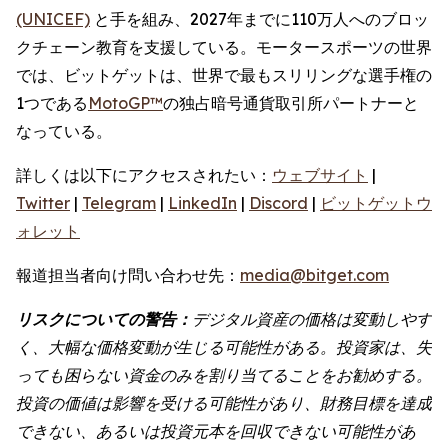
(UNICEF)
と手を組み、2027年までに110万人へのブロッ
クチェーン教育を支援している。モータースポーツの世界
では、ビットゲットは、世界で最もスリリングな選手権の
1つである
MotoGP™
の独占暗号通貨取引所パートナーと
なっている。
詳しくは以下にアクセスされたい：
ウェブサイト
|
Twitter
|
Telegram
|
LinkedIn
|
Discord
|
ビットゲットウ
ォレット
報道担当者向け問い合わせ先：
media@bitget.com
リスクについての警告：
デジタル資産の価格は変動しやす
く、大幅な価格変動が生じる可能性がある。投資家は、失
っても困らない資金のみを割り当てることをお勧めする。
投資の価値は影響を受ける可能性があり、財務目標を達成
できない、あるいは投資元本を回収できない可能性があ