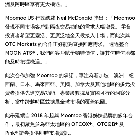
洲及跨時區享有更大機遇。」
Moomoo US 行政總裁 Neil McDonald 指出：「Moomoo
發現不同市場客戶對隔夜交易功能的需求大幅增長。 零售
投資者希望更靈活、更廣泛地全天候接入市場，而此次與
OTC Markets 的合作正好能夠直接回應需求。 透過整合
MOON ATS®，我們向客戶賦予獨特價值，讓其何時何地都
能及時把握機遇。」
此次合作加強 Moomoo 的承諾，專注為新加坡、澳洲、紐
西蘭、日本、馬來西亞、美國、加拿大及其他地區的多元投
資者提供先進交易功能、專業級數據及實際可行的洞察分
析，當中跨越時區並擴展全球市場的覆蓋範圍。
此舉延續自 2018 年起與 Moomoo 香港姊妹品牌的多年合
作，最初聚焦於為亞太地區的 OTCQX®、OTCQB® 及
Pink® 證券提供即時市場資訊。